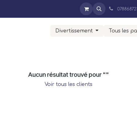
Expertises
Entreprise
Blog
Contact
Boutique
07886872
Divertissement
Tous les p
Aucun résultat trouvé pour "
"
Voir tous les clients