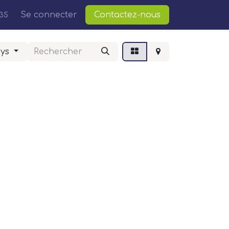
Cours
Se connecter
Postes
Contactez-nous
35
ays